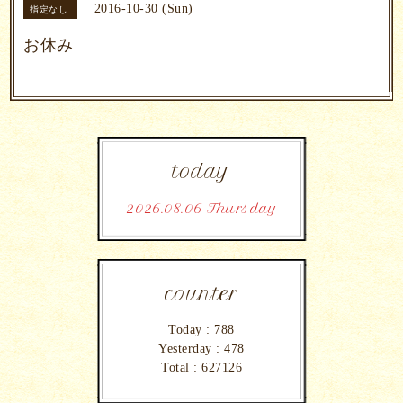
2016-10-30 (Sun)
指定なし
お休み
today
2026.08.06 Thursday
counter
Today :
788
Yesterday :
478
Total :
627126