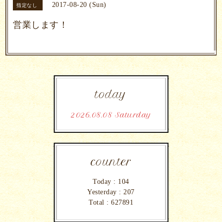
2017-08-20 (Sun)
指定なし
営業します！
today
2026.08.08 Saturday
counter
Today :
104
Yesterday :
207
Total :
627891