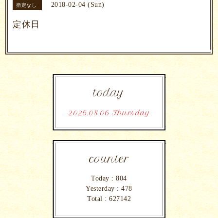
2018-02-04 (Sun)
指定なし
定休日
today
2026.08.06 Thursday
counter
Today :
804
Yesterday :
478
Total :
627142