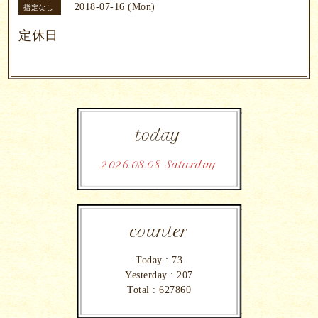
2018-07-16 (Mon)
指定なし
定休日
today
2026.08.08 Saturday
counter
Today :
73
Yesterday :
207
Total :
627860