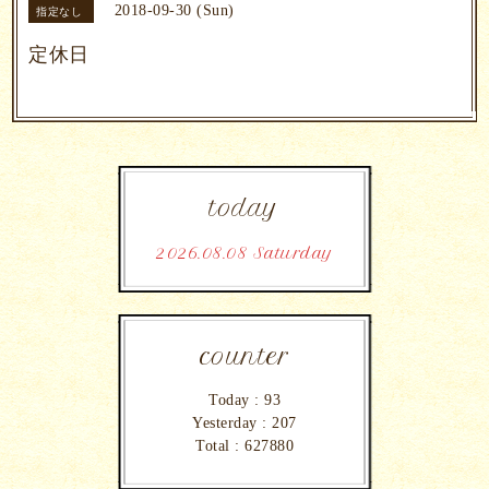
2018-09-30 (Sun)
指定なし
定休日
today
2026.08.08 Saturday
counter
Today :
93
Yesterday :
207
Total :
627880