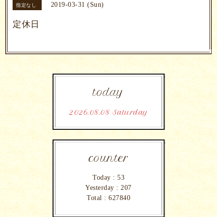
2019-03-31 (Sun)
指定なし
定休日
today
2026.08.08 Saturday
counter
Today :
53
Yesterday :
207
Total :
627840