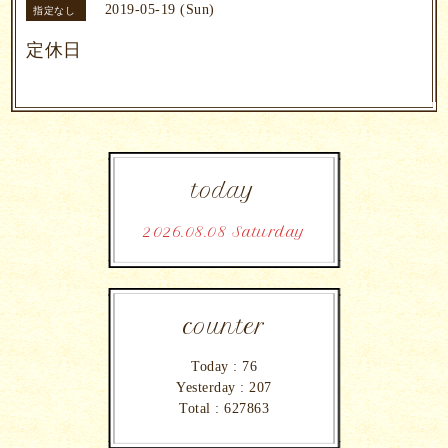
2019-05-19 (Sun)
指定なし
定休日
today
2026.08.08 Saturday
counter
Today :
76
Yesterday :
207
Total :
627863