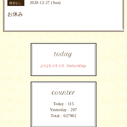
2020-12-27 (Sun)
指定なし
お休み
today
2026.08.08 Saturday
counter
Today :
115
Yesterday :
207
Total :
627902