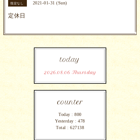
2021-01-31 (Sun)
指定なし
定休日
today
2026.08.06 Thursday
counter
Today :
800
Yesterday :
478
Total :
627138