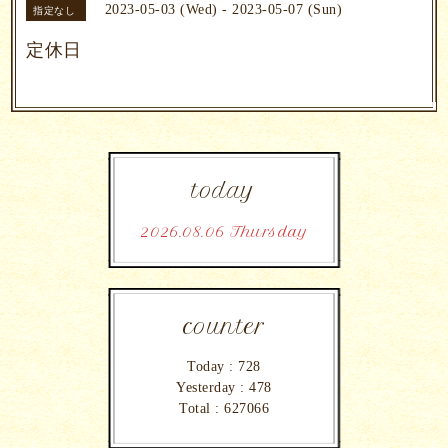
2023-05-03 (Wed) - 2023-05-07 (Sun)
指定なし
定休日
today
2026.08.06 Thursday
counter
Today :
728
Yesterday :
478
Total :
627066