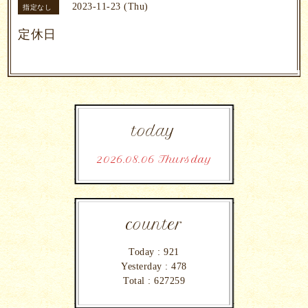
2023-11-23 (Thu)
指定なし
定休日
today
2026.08.06 Thursday
counter
Today :
921
Yesterday :
478
Total :
627259