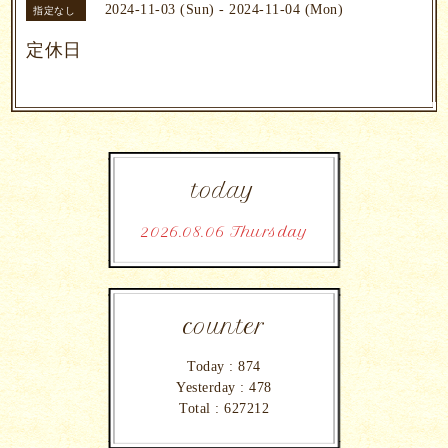
2024-11-03 (Sun) - 2024-11-04 (Mon)
指定なし
定休日
today
2026.08.06 Thursday
counter
Today :
874
Yesterday :
478
Total :
627212