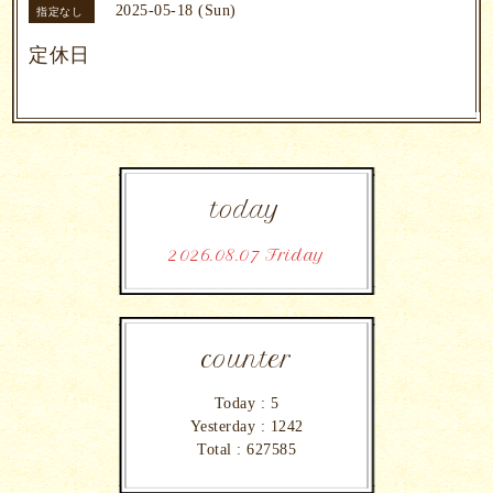
2025-05-18 (Sun)
指定なし
定休日
today
2026.08.07 Friday
counter
Today :
5
Yesterday :
1242
Total :
627585