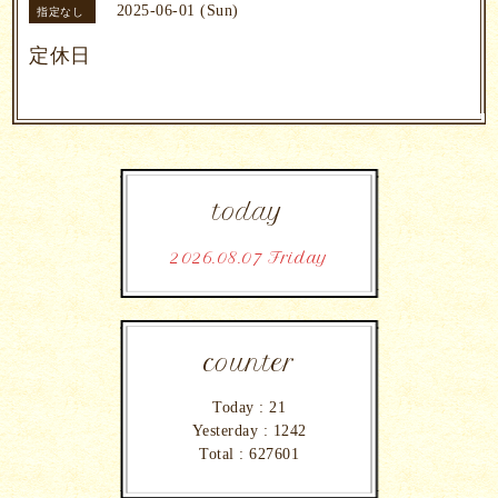
2025-06-01 (Sun)
指定なし
定休日
today
2026.08.07 Friday
counter
Today :
21
Yesterday :
1242
Total :
627601