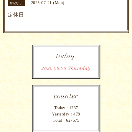
2025-07-21 (Mon)
指定なし
定休日
today
2026.08.06 Thursday
counter
Today :
1237
Yesterday :
478
Total :
627575