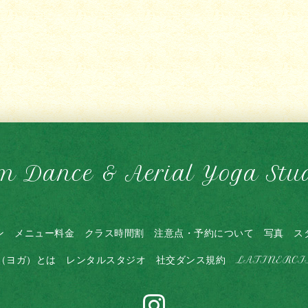
m Dance & Aerial Yoga Stu
ン
メニュー料金
クラス時間割
注意点・予約について
写真
ス
（ヨガ）とは
レンタルスタジオ
社交ダンス規約
LATINERC