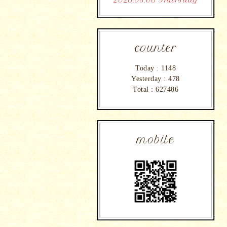
2026.08.06 Thursday
counter
Today :
1148
Yesterday :
478
Total :
627486
mobile