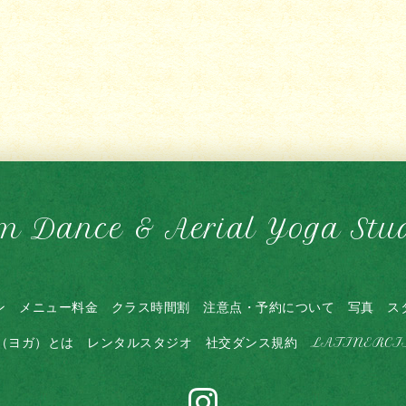
m Dance & Aerial Yoga Stu
ン
メニュー料金
クラス時間割
注意点・予約について
写真
ス
（ヨガ）とは
レンタルスタジオ
社交ダンス規約
LATINERC