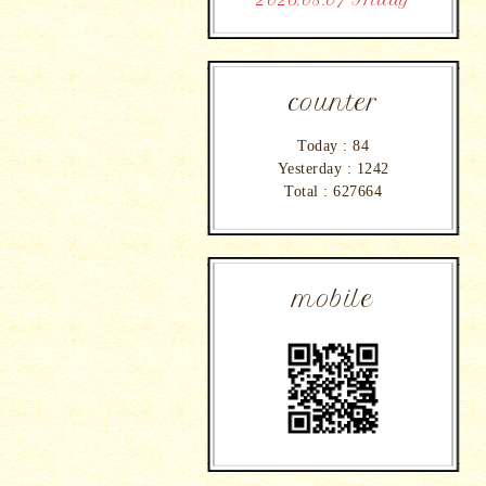
2026.08.07 Friday
counter
Today :
84
Yesterday :
1242
Total :
627664
mobile