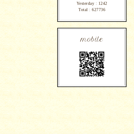
Yesterday :
1242
Total :
627736
mobile